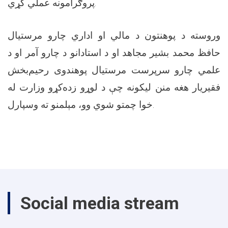
پروګرامونه عملي کړي.
وروسته د پوهنتون د مالي او اداري چارو مرستیال
حافظ محمد بشیر مجاهد او د استادانو د چارو آمر او د
علمي چارو سرپرست مرستیال پوهندوی رحیم‌بخش
فقیریار هغه منن لیکونه چې د لوړو زده‌کړو وزارت له
خوا چمتو شوي وو، مېلمنو ته وسپارل.
Social media stream