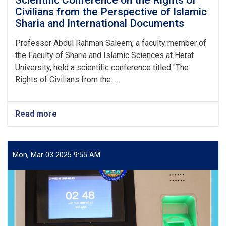
Civilians from the Perspective of Islamic
Sharia and International Documents
Professor Abdul Rahman Saleem, a faculty member of
the Faculty of Sharia and Islamic Sciences at Herat
University, held a scientific conference titled "The
Rights of Civilians from the. . .
Read more
about
Scientific
Conference
on
the
Mon, Mar 03 2025 9:55 AM
Rights
of
Civilians
from
the
Perspective
of