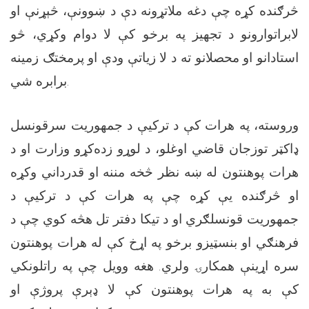
څرګنده کړه چې دغه ملاتړونه دې د ښوونې، څېړنې او
لابراتوارونو د تجهیز په برخو کې لا دوام وکړي، څو
استادانو او محصلانو ته د لا زیاتې ودې او پرمختګ زمینه
برابره شي.
وروسته، په هرات کې د ترکیې د جمهوریت سرقونسل
ډاکټر توزجان قاضي اوغلو، د لوړو زده‌کړو وزارت او د
هرات پوهنتون له ښه نظر څخه مننه او قدرداني وکړه
او څرګنده یې کړه چې په هرات کې د ترکیې د
جمهوریت قونسلګري او د تیکا دفتر تل هڅه کوي چې د
فرهنګي او بنسټیزو برخو په اړخ کې له هرات پوهنتون
سره اړینې همکارۍ ولري. هغه وویل چې په راتلونکي
کې به په هرات پوهنتون کې لا ډېرې پروژې او