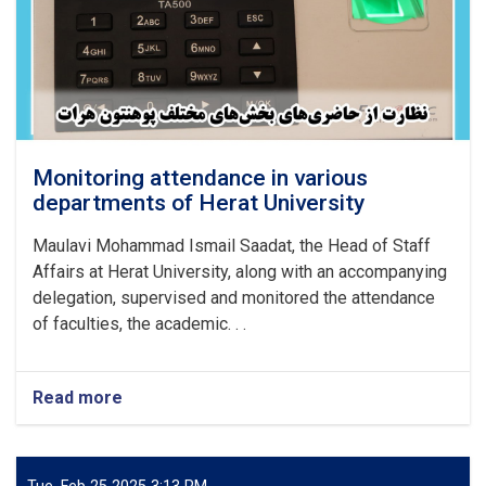
Islamic
Sharia
and
International
Documents
Monitoring attendance in various
departments of Herat University
Maulavi Mohammad Ismail Saadat, the Head of Staff
Affairs at Herat University, along with an accompanying
delegation, supervised and monitored the attendance
of faculties, the academic. . .
Read more
about
Monitoring
attendance
in
various