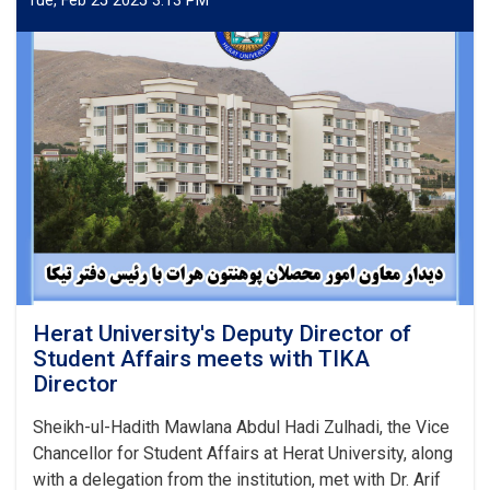
Tue, Feb 25 2025 3:13 PM
departments
of
Herat
University
Herat University's Deputy Director of
Student Affairs meets with TIKA
Director
Sheikh-ul-Hadith Mawlana Abdul Hadi Zulhadi, the Vice
Chancellor for Student Affairs at Herat University, along
with a delegation from the institution, met with Dr. Arif