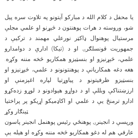
یا محفل د کلام الله د مبارکو آیتونو په تلاوت سره پیل
شو، وروسته د هرات پوهنتون د څېړنو او علمي مجلې
مرستیال پوهنوال ډاکټر نورعلي مهمند د ترکیې د
جمهوریت قونسلګرۍ او د (تیکا) ادارې د دوامدارو
علمي، څېړنیزو او بنسټیزو همکاریو څخه مننه وکړه.
هغه دغه همکاریانې د پوهنتونونو د علمي، څېړنیزو او
بنسټیزو ظرفیتونو د پیاوړتیا لپاره اغېزمنې او
ارزښتناکې وبللې او د دواړو هېوادونو د لوړو زده‌کړو
ادارو ترمنځ یې د علمي او اکاډمیکو اړیکو پر پراختیا
ټینګار وکړ.
ورپسې د انجینرۍ پوهنځي رئیس پوهنمل انجینر پاسون
عارفي هم له دغو همکاریو څخه مننه وکړه او هیله یې