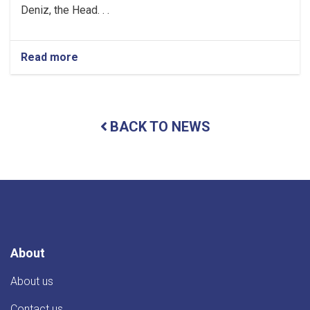
Deniz, the Head. . .
Read more
about
Herat
University's
Deputy
Director
BACK TO NEWS
of
Student
Affairs
meets
with
TIKA
Director
About
About us
Contact us