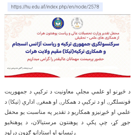
https://hu.edu.af/index.php/en/node/2578
د څېړنو او علمي مجلې معاونیت د ترکیې د جمهوریت
قونسلګرۍ او د ترکیې د همکارۍ او همغږۍ ادارې (تیکا) د
علمي او څېړنیزو همکاریو د تقدیر په مناسبت یو محفل
جوړ کړ، چې پکې د پوهنتون مرستیالان، د پوهنځیو
رئیسانو او استادانو ګډون درلود.