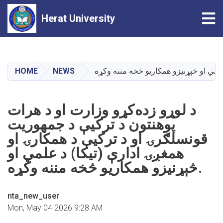
Tog
Herat University
Skip
to
main
HOME
NEWS
content
د لوړو زده‌کړو وزارت او د هرات
پوهنتون د ترکیې د جمهوریت
قونسلګرۍ او د ترکیې د همکارۍ او
همغږۍ ادارې (تیکا) د علمي او
څېړنیزو همکاریو څخه مننه وکړه.
nta_new_user
Mon, May 04 2026 9:28 AM