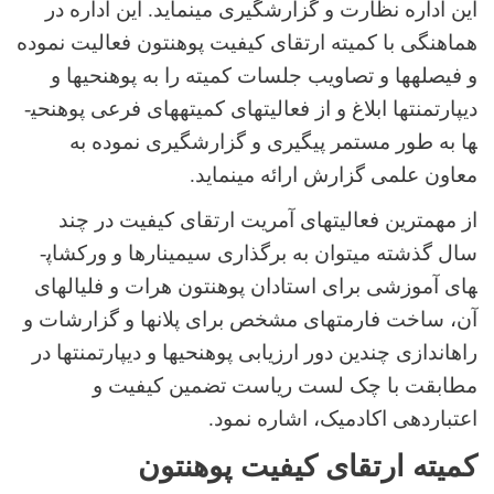
این اداره نظارت و گزارش­گیری مینماید. این اداره در
هماهنگی با کمیته ارتقای کیفیت پوهنتون فعالیت نموده
و فیصله­ها و تصاویب جلسات کمیته را به پوهنحی­ها و
دیپارتمنت­ها ابلاغ و از فعالیت­های کمیته­های فرعی پوهنحی­
ها به طور مستمر پیگیری و گزارش­گیری نموده به
معاون علمی گزارش ارائه مینماید.
از مهمترین فعالیت­های آمریت ارتقای کیفیت در چند
سال گذشته میتوان به برگذاری سیمینارها و ورکشاپ­
های آموزشی برای استادان پوهنتون هرات و فلیال­های
آن، ساخت فارمت­های مشخص برای پلان­ها و گزارشات و
راه­اندازی چندین دور ارزیابی پوهنحی­ها و دیپارتمنت­ها در
مطابقت با چک لست ریاست تضمین کیفیت و
اعتباردهی اکادمیک، اشاره نمود.
کمیته ارتقای کیفیت پوهنتون