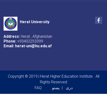
Fac
Herat University
Address:
Herat , Afghanistan
Phone:
+93402253399
Email:
herat-uni@hu.edu.af
Copyright © 2019 | Herat Higher Education Institute . All
Rights Reserved
Footer menu
دری
پښتو
FAQ