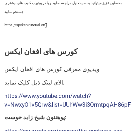
محصلین عزیز میتوانید به سایت ذیل مراجعه نمایید و یا در یوتیوب کلیپ های بیشتر را
جستجو نمایید.
g
https://spoken-tutorial.or
کورس های افغان ایکس
ویدیوی معرفی کورس های افغان ایکس
بالای لینک ذیل کلیک نماید
https://www.youtube.com/watch?
v=NwxyO1v5Qrw&list=UUhWw3i3QrmtpqAH86pFF
پوهنتون شیخ زاید خوست: