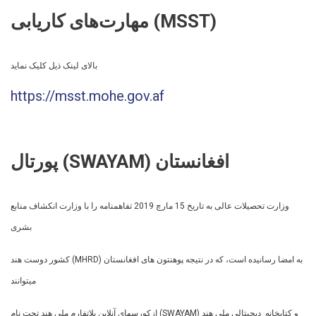
مهارت‌های کاریابی (MSST)
بالای لینک ذیل کلیک نماید
https://msst.mohe.gov.af
پورتال (SWAYAM) افغانستان
وزارت تحصیلات عالی به تاریخ 15 مارچ 2019 تفاهمنامه را با وزارت انکشاف منابع
بشری
کشور دوست هند (MHRD) به امضا رسانیده است، که در نتیجه پوهنتون های افغانستان
میتوانند
ازکورسهای آنلاین پلاتفارم ملی هند تحت نام (SWAYAM) و کتابخانه دیجیتالی ملی هند