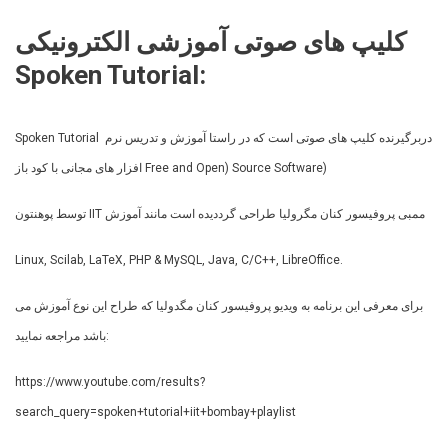
کلیپ های صوتی آموزشی الکترونیکی
Spoken Tutorial:
Spoken Tutorial ‌ دربرگیرنده کلیپ های صوتی است که در راستا آموزش و تدریس نرم
افزار های مجانی با کود باز Free and Open) Source Software)
توسط پوهنتون IIT‌ ممبی پروفیسور کنان مگرولیا طراحی گرددیده است مانند آموزش
Linux, Scilab, LaTeX, PHP & MySQL, Java, C/C++, LibreOffice.
برای معرفی این برنامه به ویدیو پروفیسور کنان مگدولیا که طراح این نوع آموزش می
باشد مراجعه نمایید:
https://www.youtube.com/results?
search_query=spoken+tutorial+iit+bombay+playlist