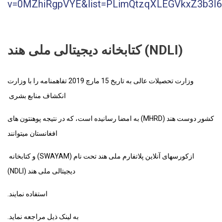
v=0MZhiRgpVYE&list=PLimQtzqXLEGVkxZ3b3I67
کتابخانه دیجیتالی ملی هند (NDLI)
وزارت تحصیلات عالی به تاریخ 15 مارچ 2019 تفاهمنامه را با وزارت
انکشاف منابع بشری
کشور دوست هند (MHRD) به امضا رسانیده است، که در نتیجه پوهنتون های
افغانستان میتوانند
ازکورسهای آنلاین پلاتفارم ملی هند تحت نام (SWAYAM) و کتابخانه
دیجیتالی ملی هند (NDLI)
استفاده نمایند.
به لینک ذیل مراجعه نماید.