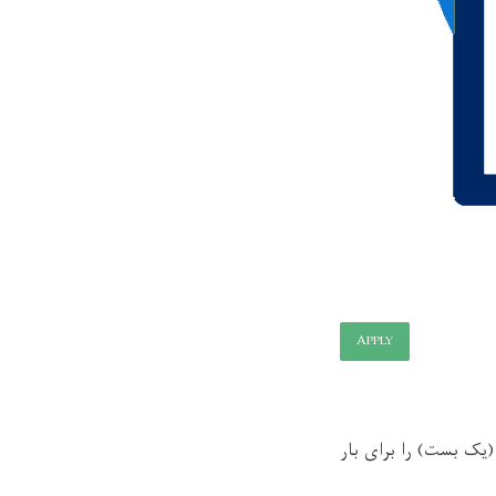
APPLY
دیپارتمنت (روابط بین الملل) کُد (28-32-B3-12-01-07) تعداد (یک بست) را برای بار