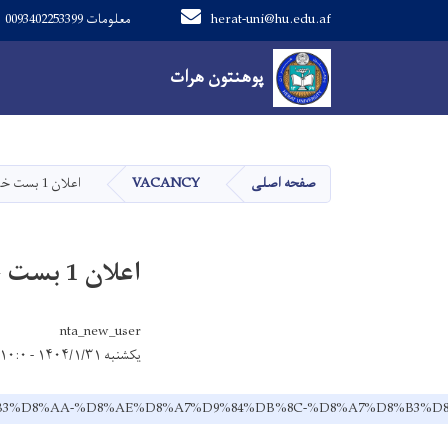
herat-uni@hu.edu.af
معلومات 0093402253399
Main navigation
پوهنتون هرات
پوهنتون هرات
صفحه اصلی
VACANCY
اعلان 1 بست خالی استاد در پوهنحی حقوق
اعلان 1 بست خالی استاد در پوهنحی حقوق
nta_new_user
یکشنبه ۱۴۰۴/۱/۳۱ - ۱۰:۰
8%A8%D8%B3%D8%AA-%D8%AE%D8%A7%D9%84%DB%8C-%D8%A7%D8