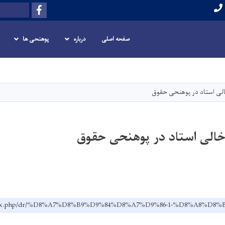
Facebook
Search
صفحه اصلی
درباره
پوهنحی ها
Skip
to
main
content
.af/index.php/dr/%D8%A7%D8%B9%D9%84%D8%A7%D9%86-1-%D