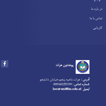
در باره ما
تماس با ما
کاریابی
Facebook
پوهنتون هرات
آدرس :
هرات،‌ناحیه پنجم،‌خیابان دانشجو
0093402253399
شماره تماس :
herat-uni@hu.edu.af
:
ایمیل