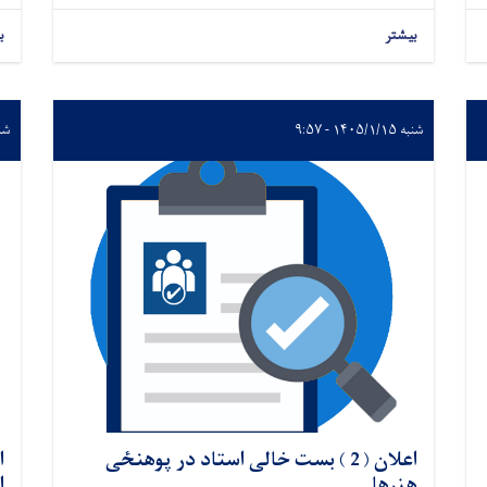
بیشتر
ب
شنبه ۱۴۰۵/۱/۱۵ - ۹:۵۷
شنبه /۱۵
اعلان ( 2 ) بست خالی استاد در پوهنځی
ا
هنرها
ا