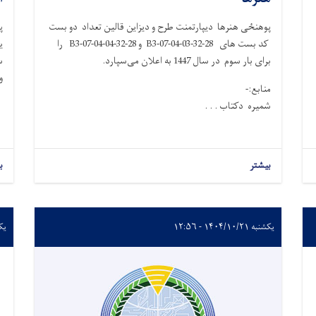
پوهنځی هنرها دیپارتمنت طرح و دیزاین قالین تعداد دو بست
پ
کد بست های 28-32-B3-07-04-03 و 28-32-B3-07-04-04 را
برای بار سوم در سال 1447 به اعلان می‌سپارد.
سال 7
و
منابع:-
شمیره دکتاب . . .
بیشتر
ب
یکشنبه ۱۴۰۴/۱۰/۲۱ - ۱۲:۵۶
یکشنبه 