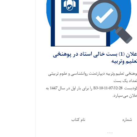
اعلان (1) بست خالی استاد در پوهنځی
علیم وتربیه
وهنځی تعلیم وتربیه دیپارتمنت روانشناسی و علوم تربیتی
عداد یک بست
کودبست 28-32-B3-10-11-07 را برای بار اول در سال 1447 به
علان می‌سپارد.
شماره
نام کتاب
. . .