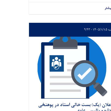
یشتر
۱۴۰۵/۱ - ۹:۴۳
علان (یک) بست خالی استاد در پوهنځی
داره و پالیسی عامه