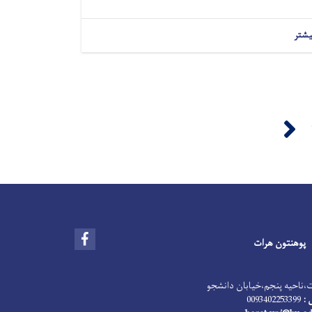
یشتر
Next ›
Facebook
پوهنتون هرات
‌ناحیه پنجم،‌خیابان دانشجو
 :
0093402253399