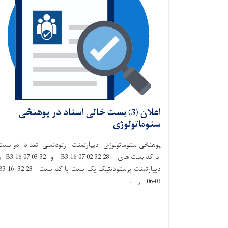
اعلان (3) بست خالی استاد در پوهنځی
ستوماتولوژی
پوهنځی ستوماتولوژی دیپارتمنت ارتودنسی تعداد دو بست
با کد بست های 28-32-B3-16-07-02 و -32-
دیپارتمنت پرستودنتیک یک بست با کد بست 28-32-6
06-03 را . . .