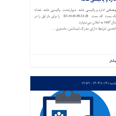
وهنځی اداره و پالیسی عامه دیپارتمنت پالیسی عامه تعداد
یک بست کد بست 28-32-B3-19-03-05 را برای بار اول را در
144 به اعلان می‌سپارد.
اجدين شرايط دارای مدرک لیسانس، ماستری . . .
یشتر
۱۴۰۴/۱۰/۲۱ - ۱۲:۵۶