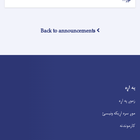
Back to announcements
په اړه
زموږ په اړه
موږ سره اړیکه ونیسئ
کارموندنه