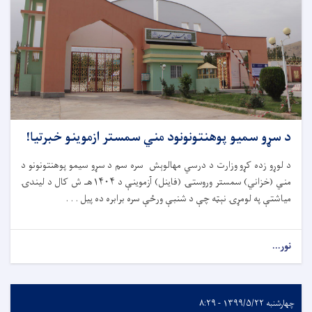
د سړو سمیو پوهنتونونود مني سمستر ازموینو خبرتیا!
د لوړو زده کړو وزارت د درسي مهالوېش سره سم د سړو سیمو پوهنتونونو د
مني (خزاني) سمستر وروستۍ (فاینل) آزموینې د ۱۴۰۴هـ ش کال د لیندۍ
میاشتې په لومړۍ نېټه چې د شنبې ورځې سره برابره ده پیل . . .
نور...
چهارشنبه ۱۳۹۹/۵/۲۲ - ۸:۲۹