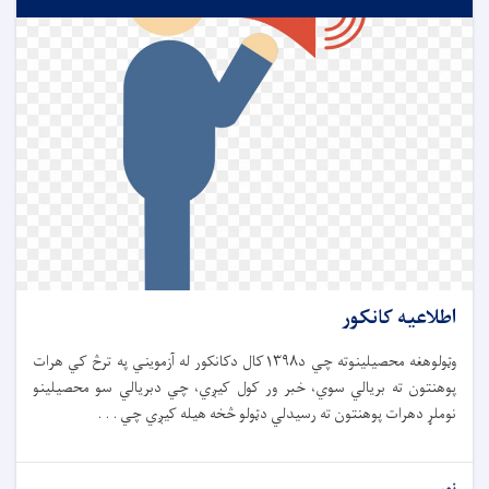
اطلاعیه کانکور
وټولوهغه محصیلینوته چي د۱۳۹۸کال دکانکور له آزمویني په ترڅ کي هرات
پوهنتون ته بریالي سوي، خبر ور کول کیږي، چي دبریالي سو محصیلینو
نوملړ دهرات پوهنتون ته رسیدلي دټولو څخه هیله کیږي چي . . .
نور...