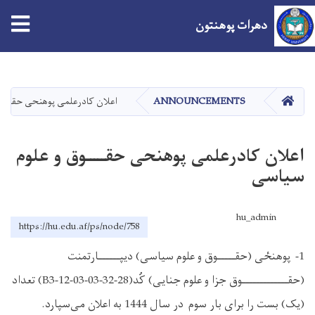
tion
دهرات پوهنتون
اصلي
منځپانګه
دانګل
کور
ANNOUNCEMENTS
اعلان کادرعلمی پوهنحی حقــــ
اعلان کادرعلمی پوهنحی حقـــــوق و علوم
سیاسی
hu_admin
https://hu.edu.af/ps/node/758
1- پوهنځی (حقـــــوق و علوم سیاسی) دیپــــــارتمنت
(حقـــــــــــــوق جزا و علوم جنایی) کُد(28-32-B3-12-03-03) تعداد
(یک) بست را برای بار سوم در سال 1444 به اعلان می‌سپارد.