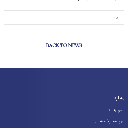
نور...
BACK TO NEWS
په اړه
زموږ په اړه
موږ سره اړیکه ونیسئ