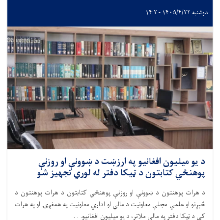
دوشنبه ۱۴۰۵/۴/۲۲ - ۱۴:۲
د یو میلیون افغانیو په ارزښت د ښوونې او روزنې
پوهنځي کتابتون د ټيکا دفتر له لوري تجهیز شو
د هرات پوهنتون د ښوونې او روزنې پوهنځي کتابتون د هرات پوهنتون د
څېړنو او علمي مجلې معاونیت د مالي او اداري معاونیت په همغږۍ او په هرات
کې د ټيکا دفتر په مالي ملاتړ، د یو میلیون افغانیو. . .