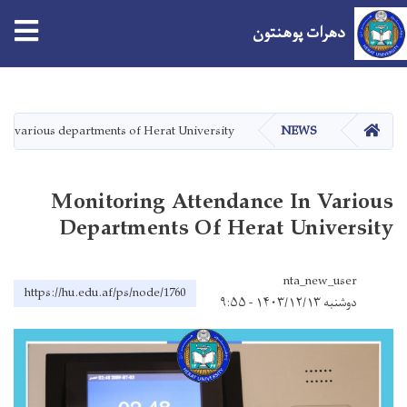
tion
دهرات پوهنتون
اصلي
منځپانګه
دانګل
کور
in various departments of Herat University
NEWS
Monitoring Attendance In Various
Departments Of Herat University
nta_new_user
https://hu.edu.af/ps/node/1760
دوشنبه ۱۴۰۳/۱۲/۱۳ - ۹:۵۵