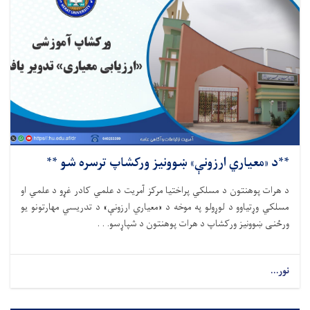
**د «معیاري ارزونې» ښوونیز ورکشاپ ترسره شو **
د هرات پوهنتون د مسلکي پراختیا مرکز آمریت د علمي کادر غړو د علمي او
مسلکي وړتیاوو د لوړولو په موخه د «معیاري ارزونې» د تدریسي مهارتونو یو
ورځنی ښوونیز ورکشاپ د هرات پوهنتون د شپاړسو. . .
نور...