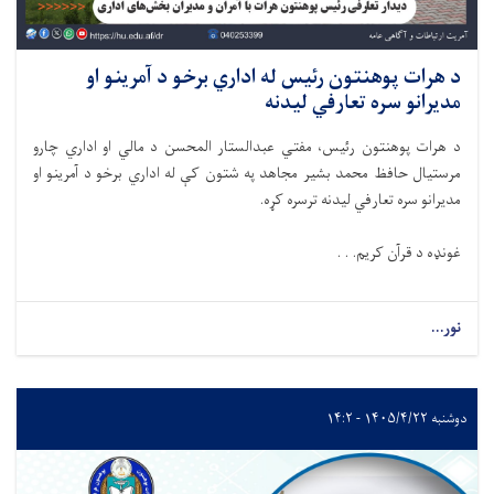
د هرات پوهنتون رئیس له اداري برخو د آمرینو او
مدیرانو سره تعارفي لیدنه
د هرات پوهنتون رئیس، مفتي عبدالستار المحسن د مالي او اداري چارو
مرستیال حافظ محمد بشیر مجاهد په شتون کې له اداري برخو د آمرینو او
مدیرانو سره تعارفي لیدنه ترسره کړه.
غونډه د قرآن کریم. . .
نور...
دوشنبه ۱۴۰۵/۴/۲۲ - ۱۴:۲