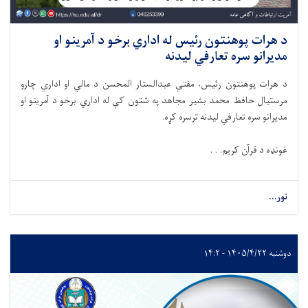
د هرات پوهنتون رئیس له اداري برخو د آمرینو او
مدیرانو سره تعارفي لیدنه
د هرات پوهنتون رئیس، مفتي عبدالستار المحسن د مالي او اداري چارو
مرستیال حافظ محمد بشیر مجاهد په شتون کې له اداري برخو د آمرینو او
مدیرانو سره تعارفي لیدنه ترسره کړه.
غونډه د قرآن کریم. . .
نور...
دوشنبه ۱۴۰۵/۴/۲۲ - ۱۴:۲