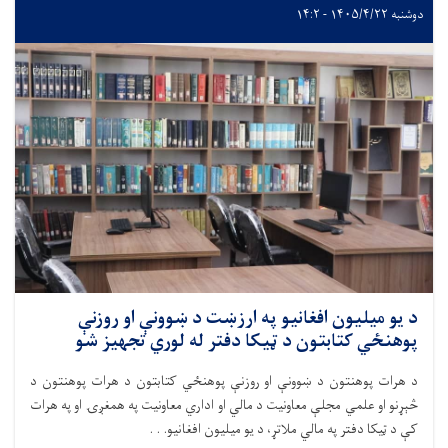
دوشنبه ۱۴۰۵/۴/۲۲ - ۱۴:۲
د یو میلیون افغانیو په ارزښت د ښوونې او روزنې
پوهنځي کتابتون د ټيکا دفتر له لوري تجهیز شو
د هرات پوهنتون د ښوونې او روزنې پوهنځي کتابتون د هرات پوهنتون د
څېړنو او علمي مجلې معاونیت د مالي او اداري معاونیت په همغږۍ او په هرات
کې د ټيکا دفتر په مالي ملاتړ، د یو میلیون افغانیو. . .