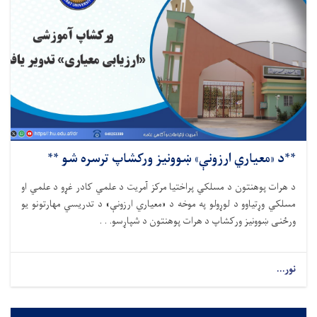
**د «معیاري ارزونې» ښوونیز ورکشاپ ترسره شو **
د هرات پوهنتون د مسلکي پراختیا مرکز آمریت د علمي کادر غړو د علمي او
مسلکي وړتیاوو د لوړولو په موخه د «معیاري ارزونې» د تدریسي مهارتونو یو
ورځنی ښوونیز ورکشاپ د هرات پوهنتون د شپاړسو. . .
نور...