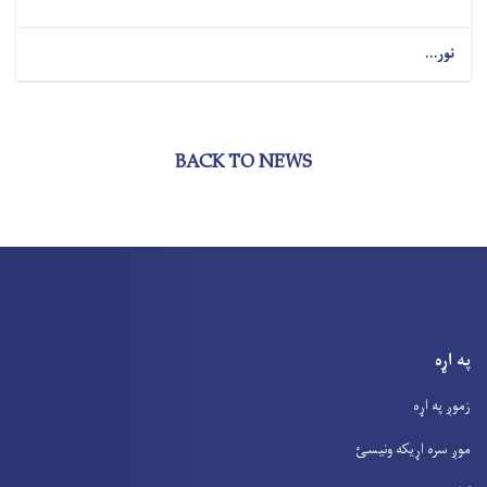
نور...
BACK TO NEWS
په اړه
زموږ په اړه
موږ سره اړیکه ونیسئ