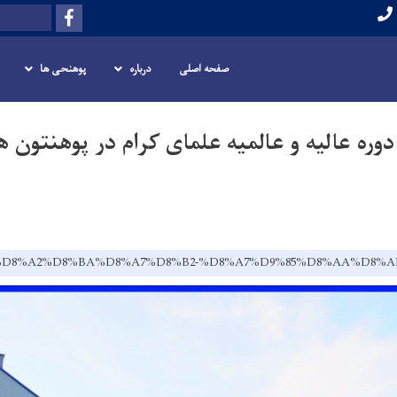
Skip
Facebook
Search
to
main
لمیه علمای کرام در پوهنتون هرات
صفحه اصلی
درباره
پوهنحی ها
content
دوره عالیه و عالمیه علمای کرام در پوهنتون 
.af/dr/%D8%A2%D8%BA%D8%A7%D8%B2-%D8%A7%D9%85%D8%AA