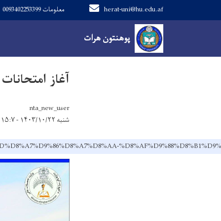
herat-uni@hu.edu.af
معلومات 0093402253399
Main navigation
صفحه اصلی
NEWS
آغاز امتحانات دوره عالیه و عا
پوهنتون هرات
آغاز امتحانات 
nta_new_user
شنبه ۱۴۰۳/۱۰/۲۲ - ۱۵:۷
%D8%AD%D8%A7%D9%86%D8%A7%D8%AA-%D8%AF%D9%88%D8%B1%