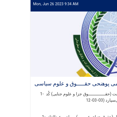
Mon, Jun 26 2023 9:34 AM
می پوهنحی حقـــــوق و علوم سیاسی
1- پوهنځی (حقـــــوق و علوم سیاسی) دیپــــــارتمنت (حقـــــــــــــوق جزا و علوم جنایی) کُد(28-32-B3-
1-بررسی تطبیقی حقوق جزای اسلامی و قوانین عرفی، جلد اول (حقوق جزای عمومی)، مولف، عبدالقادر