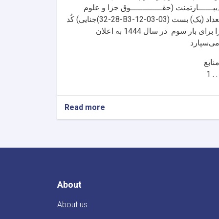
یپــــــارتمنت (حقـــــــــــــوق جزا و علوم
جنایی) کُد(28-32-B3-12-03-03) تعداد (یک) بست
را برای بار سوم در سال 1444 به اعلان
1 . . 
Read more
About
About us