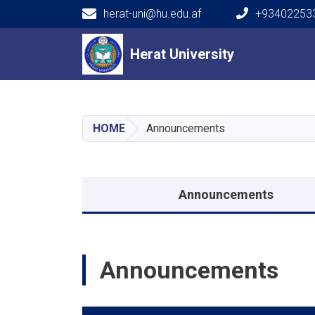
herat-uni@hu.edu.af
+934022533
Main navigation
Herat University
Herat University
HOME
Announcements
Announcements menu
Announcements
Announcements