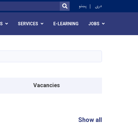
ok
دری
پښتو
SEARCH
RS
SERVICES
E-LEARNING
JOBS
Vacancies
Show all