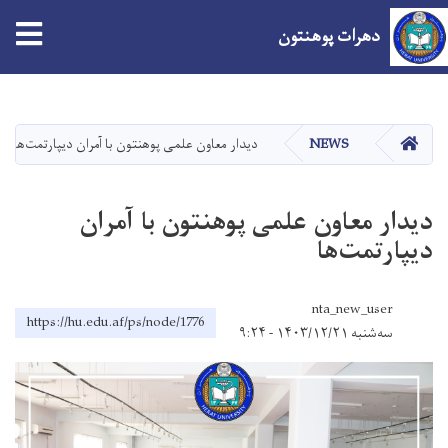
دهرات پوهنتون
اصلي
منځپانګه
دانګل
کور
NEWS
دیدار معاون علمی پوهنتون با آمران دیپارتمت‌ها
دیدار معاون علمی پوهنتون با آمران
دیپارتمت‌ها
nta_new_user
https://hu.edu.af/ps/node/1776
سه‌شنبه ۱۴۰۳/۱۲/۲۱ - ۹:۲۴