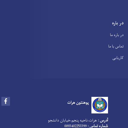
در باره
در باره ما
تماس با ما
کاریابی
Facebook
پوهنتون هرات
آدرس :
هرات،‌ناحیه پنجم،‌خیابان دانشجو
شماره تماس :
0093402253399