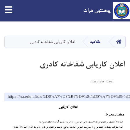
پوهنتون هرات
Skip
to
main
صفحه اصلی
اطلاعیه
اعلان کاریابی شفاخانه کادری
content
اعلان کاریابی شفاخانه کادری
nta_new_user
https://hu.edu.af/dr/%D8%A7%D8%B9%D9%84%D8%A7%D