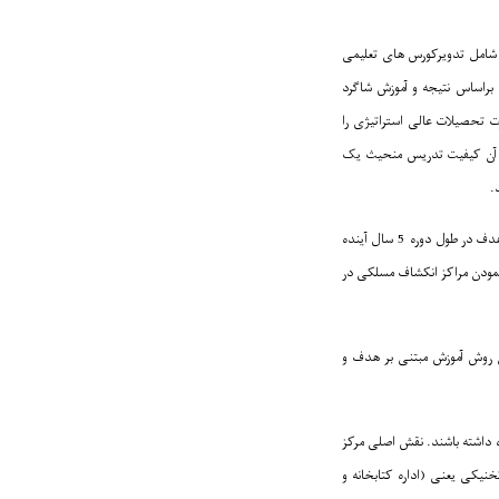
ه شامل تدویرکورس های تعلیمی
براساس نتیجه و آموزش شاگرد
توار میباشد. وزارت تحصیلات عالی استراتیژی را
در آن کیفیت تدریس منحیث یک
.
یک معیار مهم که توسط وزارت تحصیلات عالی در نظر گرفته شده است؛ ایجاد مراکز انکشاف مسلکی در پوهنتون های دولتی مورد هدف در طول دوره 5 سال آینده
ن تاسیس نمودن مراکز انکشاف مسلکی در
اوم دربخش های روش آموزش مبتنی بر هدف و
ه داشته باشند. نقش اصلی مرکز
یکی یعنی (اداره کتابخانه و