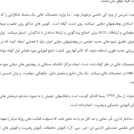
فراد موفق تبارز نمایند.
 تدریس از ویژه گی خاصی برخوردار بوده ، بنا وزارت تحصیلات عالی یک سلسله ابتکاراتی را ک
استادان پوهنتونهای دولتی میباشد، روی دست گرفته است. کورس های مذکور روی تعلیم و تربیه 
محوری و استفاده از تکنالوژی معلوماتی و ارتباطات (ICT) برای اصلاح پیداگوژی و ارتباط استادان با شاگردان، اس
 غرض تطبیق شیوه های جدید تعلیمی در پوهنتونهای دولتی اموار سازد تا فضایی ایجاد گردد که 
 ارزیابی جدید طوری استفاده شوند که تاثیر آنها روی کیفیت نتایج آموزشی مورد مقیاس قرار گرفته بتواند
برای ترویج و نهادینه سازی OBE-SCL در تحصیلات عالی میباشد. یک پلان دقیق و مفصل دلیل، چگونگی، موقعیت، و زما
دد.
مرکز انکشاف مسلکی پوهنتون هرات از سال ۱۳۹۷ رسما افتتاح گردیده است و فعالیتهای خویش را به صورت متد
ای آموزشی تخنیکی و رهبریت انجام داده است.
ختار اداری، آمر، معاون و حد اقل دو یا سه مامور باشد که مسولیت فعالیت های روزانه مرکز را بعهد
ای تعلیمی تصدیقی (او،بی،ای- اس، سی، ال)، آموزش تحقیقات، آموزش رهبریت و آموزش های تخن