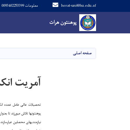
herat-uni@hu.edu.af
معلومات 0093402253399
Main navigation
پوهنتون هرات
پوهنتون هرات
صفحه اصلی
آمریت ان
تحصیلات عالی عامل عمده انک
پوهنتونها تلاش میورزند تا بعنو
نیازمندیهای محصلین عیارسازند