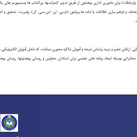
ارتباطات) برای مامورین اداری پوهنتون از طریق تدویر کنفرانسها، ورکشاپ ها وسیمپوزیم های یک س
تلف و فراهم سازی اطلاعات یا داده ها پیرامون (او،بی، ای- اس،سی، ال)، رهبریت، تحقیق و ا
.
ارتقای تعلیم و تربیه براساس نتیجه و آموزش شاگرد محوری میباشد، که شامل آموزش الکترونیکی، ت
 مخابراتی بوسیله ایجاد برنامه های تعلیمی برای استادان، معاونین و روسای پوهنتونها، روسای پوه