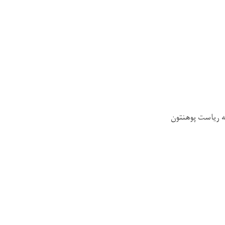
 لیسانس، ماستری و دوکتورا درخواست‌هاي خود را الی مدت 10 روز به رياست پوهنتون