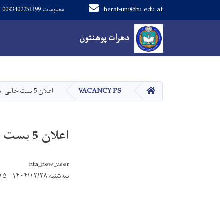
herat-uni@hu.edu.af
معلومات 0093402253399
Main navigation
دهرات پوهنتون
دهرات پوهنتون
کور
VACANCY PS
اعلان 5 بست خالی استاد در پوهنځی هنرهای زیبا
اعلان 5 بست خالی استاد در پوهنځی هنرهای زیبا
nta_new_user
سه‌شنبه ۱۴۰۴/۱۲/۲۸ - ۱۰:۱۵