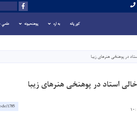
Facebook
لټون
کور پانه
به اره
پوهنحیونه
علمي چ
اصلي
منځپانګه
دانګل
node/1785