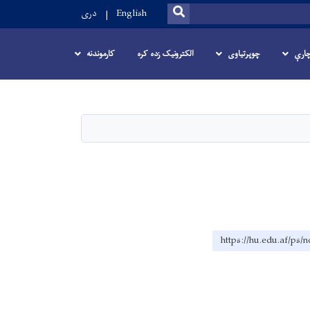
SEARCH
English
دری
ارې
چوپرتیاوی
الکترونیک زده کره
کارموندنه
https://hu.edu.af/ps/