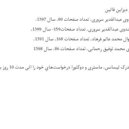
دیزاین قالین
واجدين شرايط دارای مدرک