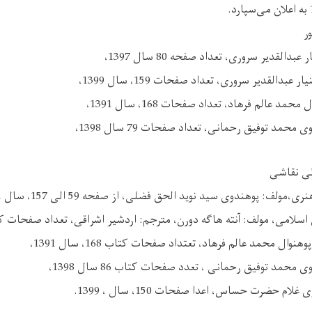
ر
طی نقاشی