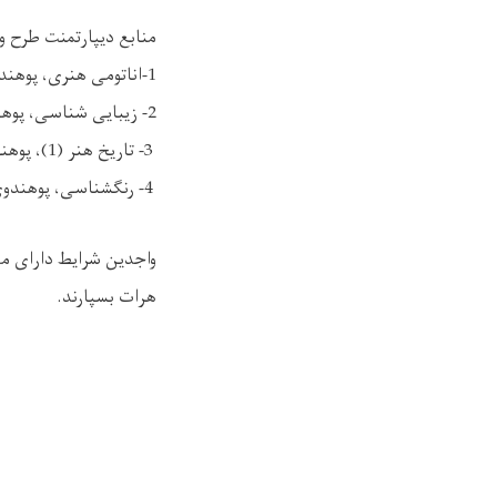
منابع دیپارتمنت طرح و 
1-اناتومی هنری، پوهندوی عبدالقدیر سروری، تعداد صفحات 80، سال 1397،
2- زیبایی شناسی، پوهندوی عبدالقدیر سروری، تعداد صفحات159- سال 1399،
3- تاریخ هنر (1)، پوهنوال محمد عالم فرهاد، تعداد صفحات 168، سال 1391،
4- رنگشناسی، پوهندوی محمد توفیق رحمانی، تعداد صفحات 86، سال 1398
هرات بسپارند.