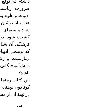
داشته که توقع 
ضرورت، ریاست پ
ادبیات و علوم ب
هدف از نوشتن ا
شود و سیمای این
کشیده شود. دیپ
فرهنگی آن شناسا
که پوهنحی ادبی
دیپارتمنت و رش
دانش‌آموختگانی 
باشد؟
این کتاب رهنما 
گوناگون پوهنحی
در تهیۀ آن از م