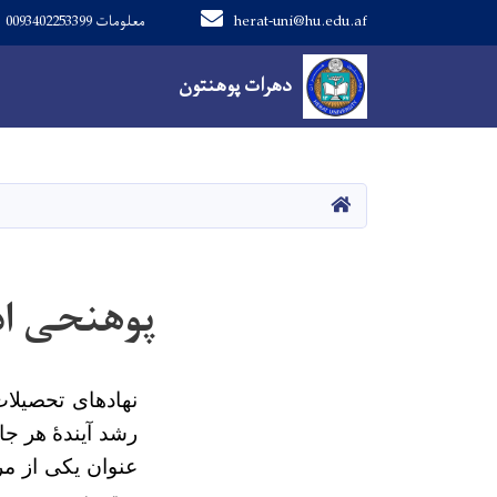
herat-uni@hu.edu.af
معلومات 0093402253399
Main navigation
دهرات پوهنتون
دهرات پوهنتون
کور
پوهنحی اد
نهادهای تحصیلا
رشد آیندۀ هر جا
عنوان یکی از م