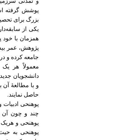
و تمدنی سرزمین
پوشش گرفته است
بزرگ برای تحصیل
یکی از سابقه‌دا
همزمان با خود پ
پژوهش، عمر بیشت
جامعه کرده و د
معمولاً هر یک 
دانشجویان جدید‌
و با مطالعۀ آن 
حاصل نمایند.
پوهنحی ادبیات و
چند و چون آن ر
پوهنحی و هریک از
پوهنحی به حیث 