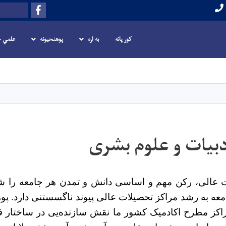
Facebook
لټون
کور پانه
به اره
پوهنحیونه
علمي چ
اصلي
منځپانګه
دانګل
بیات و علوم بشری
ت عالی، رکن مهم و اساسی دانش و تمدن هر جامعه را ش
معه به رشد مراکز تحصیلات عالی پیوند ناگسستنی دارد. پو
راکز مطرح اکادمیک کشور ما نقش سازنده‌یی در ساختار 