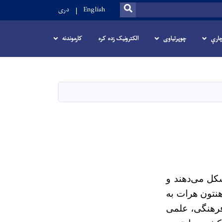
SEARCH
English
دری
ارې
چوپرتیاوی
الکترونیک زده کره
کارموندنه
کل می‌دهند و
هنتون هرات به
فرهنگی، علمی