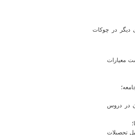
ای دیگر
در چوکات
شت معیارات
امعه؛
ان در دروس
؛
ل تحصیلات