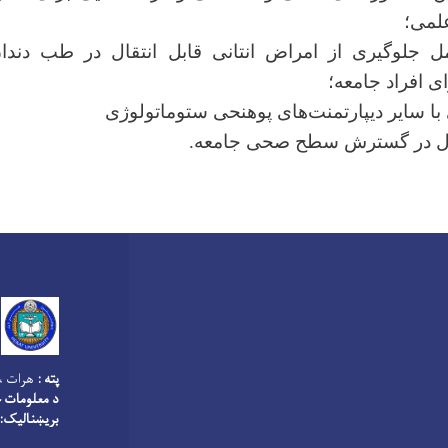
لمی؛
 جلوگیری از امراض انتانی قابل انتقال در طب دندان 
ی افراد جامعه؛
با سایر دیپارتمنت‌های پوهنحی ستوماتولوژی
ل در گسترش سطح صحی جامعه.
پته :
هرات ،
د معلومات څ
بریښنالیک: