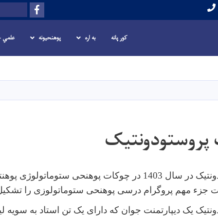
Facebook
لټون
کور پانه
به اره
پوهنحیونه
علمي چ
اصلي
منځپانګه
دانګل
 پروستودونتیک
دیپارتمنت پروستودونتیک در سال 1403 در چوکات پوهنحی ستوماتول
منت جزء مهم پروگرام درسی پوهنحی ستوماتولوزی را تشکیل
ونتیک یک دیپارتمنت جوان که دارای یک تن استاد به سویه ل