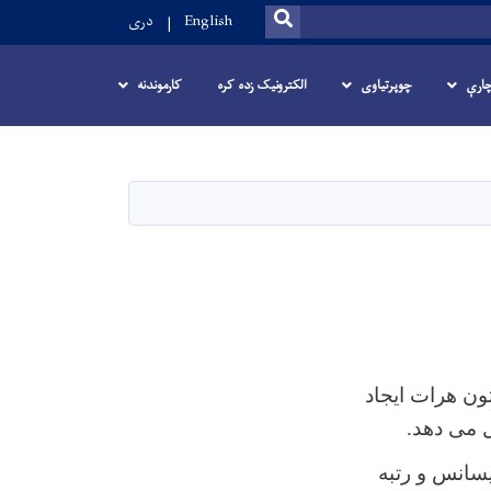
SEARCH
English
دری
ارې
چوپرتیاوی
الکترونیک زده کره
کارموندنه
وژی پوهنتون هرات ایجاد
 می دهد.
یسانس و رتبه