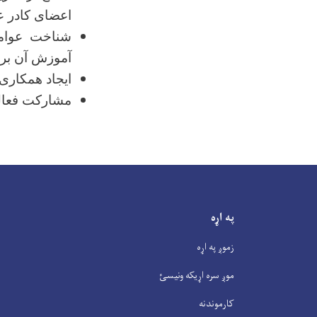
اعضای کادر ع
شناخت عوامل
آموزش آن برا
ایجاد همکاری 
مشارکت فعا
په اړه
زموږ په اړه
موږ سره اړیکه ونیسئ
کارموندنه