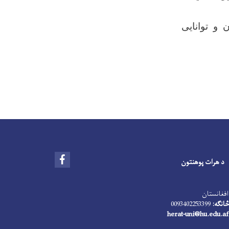
و توانایی
Facebook
د هرات پوهنتون
افغانستان
انګه:
0093402253399
herat-uni@hu.edu.af