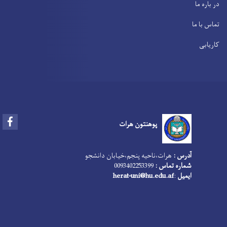
در باره ما
تماس با ما
کاریابی
Facebook
پوهنتون هرات
آدرس :
هرات،‌ناحیه پنجم،‌خیابان دانشجو
شماره تماس :
0093402253399
ایمیل
:
herat-uni@hu.edu.af