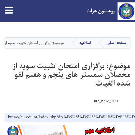
tion
پوهنتون هرات
Skip
to
main
صفحه اصلی
اطلاعیه
موضوع: برگزاری امتحان تثبیت سویه از م
content
موضوع: برگزاری امتحان تثبیت سویه از
محصلان سمستر های پنجم و هفتم لغو
شده الغیاث
nta_new_user
https://hu.edu.af/index.php/dr/%D9%85%D9%88%D8