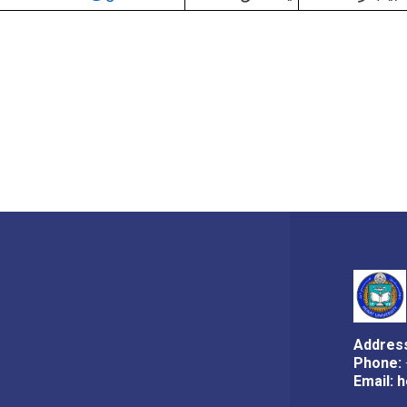
Addres
Phone:
Email:
h