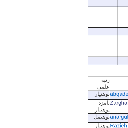
رتبه
علمی
abqade
پوهنیار
Zargha
نامزد
پوهنیار
anargu
پوهنمل
Razieh
پوهنیار