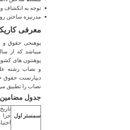
توجه به انکشاف و
مدرنیزه ساختن رو
معرفی کاریک
پوهنحی حقوق و ع
پوهنتون های کشور
و نصاب رشته علو
دیپارتمنت حقوق ج
نصاب را تطبیق می 
جدول مضامین ع
تاریخ
سمستر
اول
جزا
اختیا