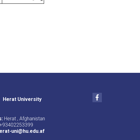
Facebook
Herat University
s:
Herat , Afghanistan
+93402253399
erat-uni@hu.edu.af