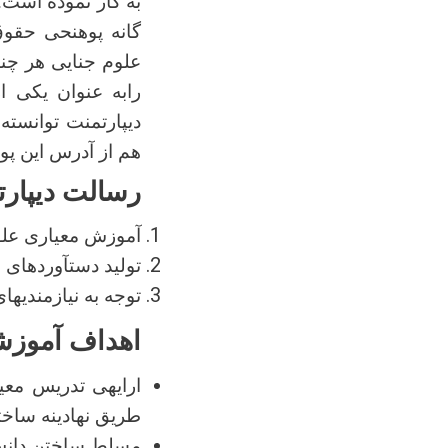
به کار نموده است
گانه پوهنحی حقوق
علوم جنایی هر چند
رابه عنوان یکی ا
دیپارتمنت توانسته
هم از آدرس این پ
رسالت دیپار
آموزش معیاری علوم
تولید دستآوردهای 
توجه به نیازمندیه
اهداف آموزش
ارایهی تدریس معیا
طریق نهادینه ساخ
مسلط ساختن دانش 