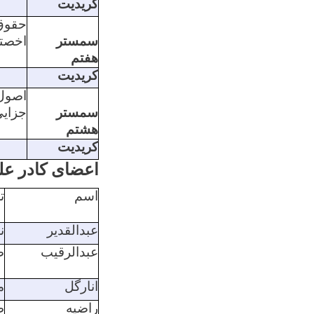
کریدیت
حقوق
سمستر
اخصت
هفتم
کریدیت
اصول
سمستر
جزای
هشتم
کریدیت
اعضای کادر ع
اسم
ت
عبدالقدیر
ن
عبدالرقیب
ض
انارگل
م
راضیه
ط