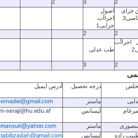
2
3
2
جزای
اصول
اصی
3
اجراآت
جزایی
1
2
2
 اجراآت
ی
2
طب عدلی
3
2
لمی
خلص
درجه تحصیل
آدرس ایمیل
دایی
ماستر
ernadei@gmail.com
رغام
لیسانس
m-seraji@hu.edu.af
نصوری
ماستر
lmansuri@yahoo.com
بیب
زاده
لیسانس
.tabibzadah@gmail.com