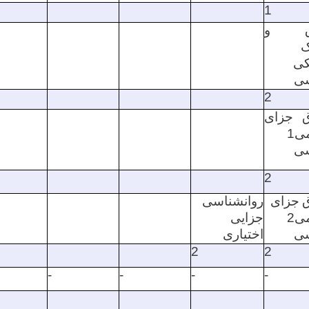
1
اق و
ی
ی
2
 جزای
ی
1
ی
2
جزای
روانشناسی
ی
2
جزایی
ی
اختیاری
2
2
-
-
-
-