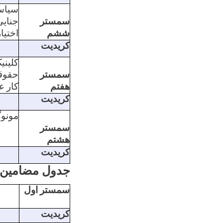
سیا
سمستر
جنایی
ششم
اختیا
کریدیت
کلینی
سمستر
حقوق
هفتم
کار
ع
کریدیت
مونو
سمستر
هشتم
کریدیت
جدول مضامین ت
سمستر
اول
کریدیت