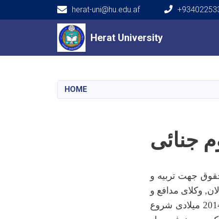
herat-uni@hu.edu.af
+934022533
Main navigation
Herat University
Herat University
HOME
م جنائی
قوق جهت تربیه و
ن, وکلای مدافع و
مشاوین حقوقی) در این پوهنحی از سال 1393 هجری خورشیدی مطابق به 2014 میلادی شروع