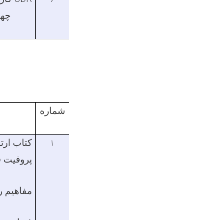
چها
شماره
۱
کتاب ارت
پروفیت 
مفاهیم ر