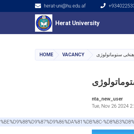
herat-uni@hu.edu.af
+934022533
Main navigation
Herat University
Herat University
HOME
VACANCY
nta_new_user
Tue, Nov 26 2024 2
1-%D9%BE%D9%88%D9%87%D9%86%DA%81%DB%8C-%D8%B3%