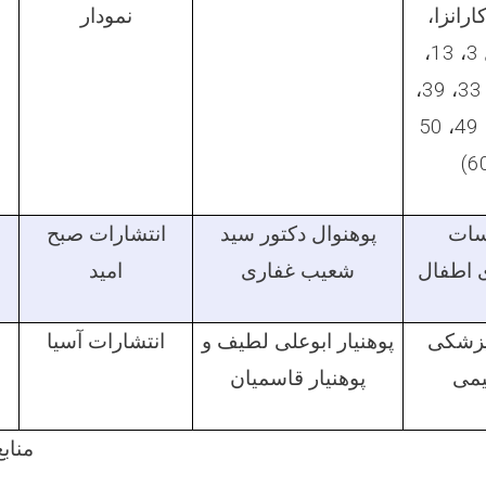
ارانزا،
نمودار
(فصول 3، 13،
23، 24، 33، 39،
41، 48، 49، 50
سات
پوهنوال دکتور سید
انتشارات صبح
 اطفال
شعیب غفاری
امید
پزشکی
پوهنیار ابوعلی لطیف و
انتشارات آسیا
یمی
پوهنیار قاسمیان
مناب