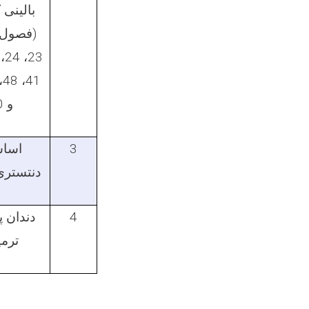
بالینی ک
و 60)
3
اسا
دنتستری
4
دندان 
ترم