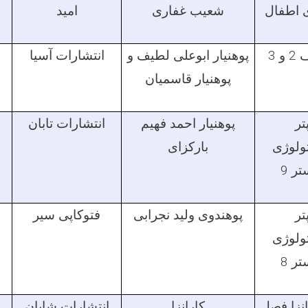
 اطفال
شعیب غفاری
امید
و 3
پوهنیار ابوعلی لطیف و
انتشارات آسیا
پوهنیار قاسمیان
تر
پوهنیار احمد فهیم
انتشارات تابان
تولوژی
بارکزای
ر 9
تر
پوهندوی ولید نجرابی
فتوکاپی سیر
تولوژی
ر 8
نزا فصل
کارانزا
انتشارات شایان