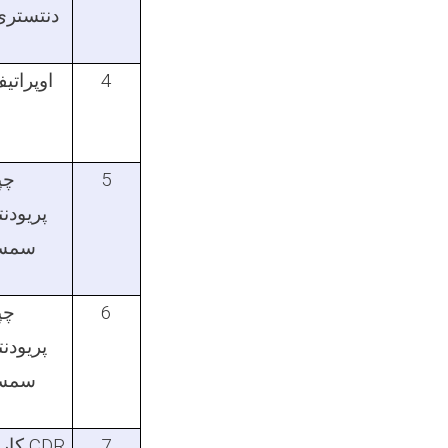
دنتستری
4
اوپراتیف 2 
5
چپ
پریودن
سمست
6
چپ
پریودن
سمست
7
CDR
کارا