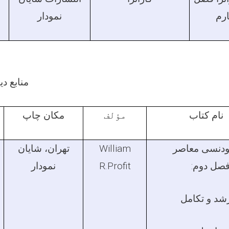
رم
نمودار
منابع د
نام کتاب
مؤلف
مکان چاپ
ودنسی معاصر
William
تهران، شایان
فصل دوم:
R.Profit
نمودار
شد و تکامل