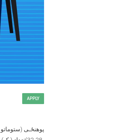
APPLY
پوهنځـی (ستوماتول