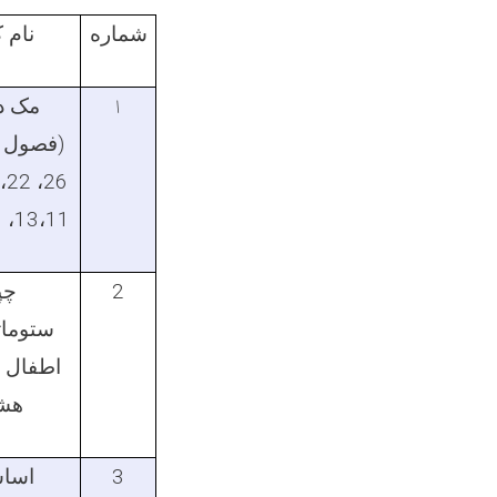
شماره
نام 
۱
مک دو
13،11، 11 و 10)
2
چپ
ستومات
اطفال 
هش
3
اسا