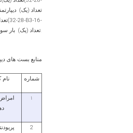
02-02) تعداد (یک) بار سوم در سال 1446 به اعلان می‌سپارد.
منابع بست های دیپ
شماره
نام 
۱
امراض
ده
2
پریودن