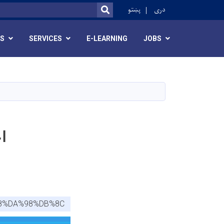
ok
دری
پښتو
SEARCH
RS
SERVICES
E-LEARNING
JOBS
اعلان 5 
88%DA%98%DB%8C