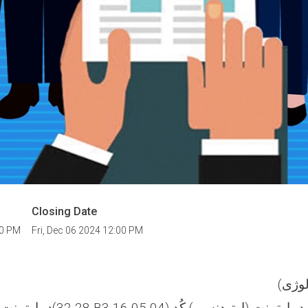
Closing Date
00 PM
Fri, Dec 06 2024 12:00 PM
وژی)
دیپارتمنت (پرودنتولوژی) کُد(28-32