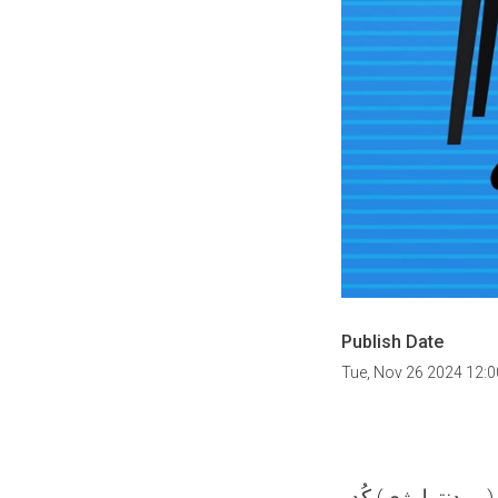
Publish Date
Tue, Nov 26 2024 12:
-B3-16-05-04) تعداد (یک)، دیپارتمنت (ارتودنسی) کُد(28-32-