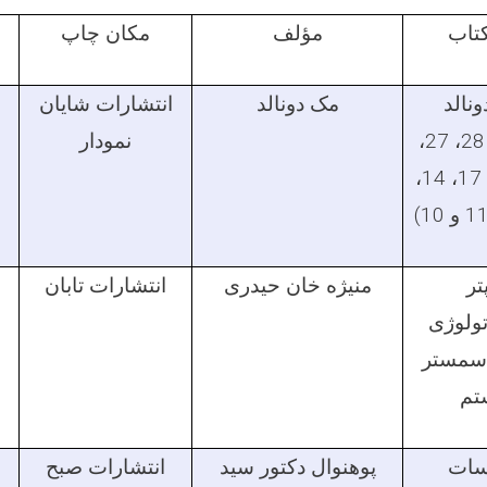
کتاب
مؤلف
مکان چاپ
نالد
مک دونالد
انتشارات شایان
(فصول 28، 27،
نمودار
26، 22، 17، 14،
تر
منیژه خان حیدری
انتشارات تابان
ولوژی
سمستر
تم
سات
پوهنوال دکتور سید
انتشارات صبح