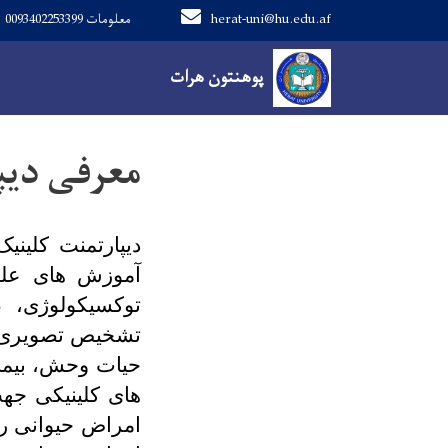
herat-uni@hu.edu.af
معلومات 0093402253399
Main navigation
صفحه اصلی
پوهنتون هرات
معرفی دیپ
دیپارتمنت کلین
آموزش های علم
توکسیکولوژی، 
تشخیص تصویری، ط
حیات وحش
، بیم
های کلینیکی جهت
امراض حیوانی را