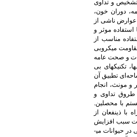
تشخیص و تداوی
ه، دوران خون،
 عوارض ناشی از
 استفاده موثر و
فاده مناسب از
مقاومت میکروبی
نات و صحت عامه
، تکنیک­های بی
احه
ای تطبیق آن
 و مونث، انجام
 طروق تداوی و
تم با محصلین.
با ذینفعان از
نات سبب افزایش
در حیوانات می­