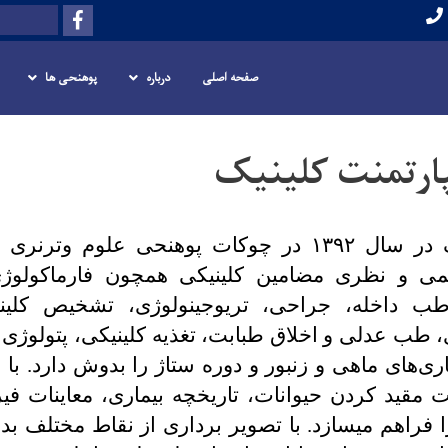
Skip
Facebook
Search
to
main
صفحه اصلی
درباره
پوهنحی ها
content
ارتمنت کلینیک
یک در سال
۱۳۹۲
در چوکات پوهنحی علوم وترنری ت
ی و نظری مضامین کلینیکی همچون فارماکولوژی 
طب داخله، جراحی، تریوجینولوژی، تشخیص کلینی
ب عدلی و اخلاق طبابت، تغذیه کلینیکی، پتولوژی 
اری
های ماهی و زنبور و دوره ستاژ را بدوش دارد. با
 مقید کردن حیوانات، تاریخچه بیماری، معاینات 
 فراهم می­سازد. با تصویر برداری از نقاط مختلف 