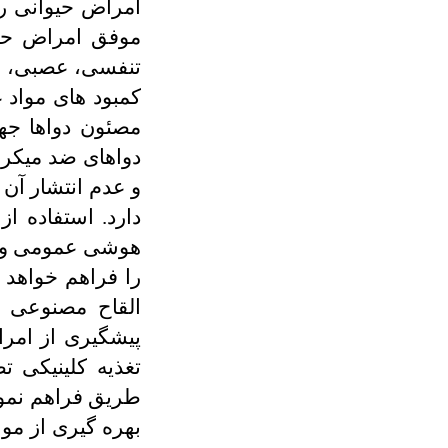
امراض حیوانی ر
موفق امراض حیو
تنفسی، عصبی، بو
کمبود های مواد غ
مصئون دواها جه
دواهای ضد میکرو
و عدم انتشار آن
دارد. استفاده ا
هوشی عمومی و 
را فراهم خواهد 
القاح مصنوعی د
پیشگیری از امر
تغذیه کلینیکی 
طریق فراهم نمود
بهره گیری از مواد