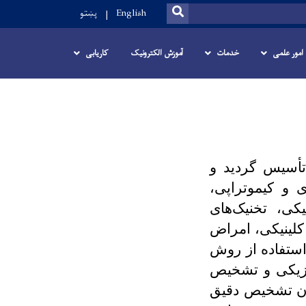
SEARCH
English
پښتو
امور علمی
خدمات
آموزش الکترونیک
کاریابی
أسیس گردید و
و کیموتراپی،
کی، تخنیک
های
کلینیکی، امراض
 استفاده از روش
فیزیکی و تشخیص
بدن تشخیص دقیق