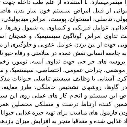
ا میسرمیسازد. با استفاده از علم طب داخله جهت 
انی از قبیل امراض سیستم خون ساز بدن، هاضم
لی، تناسلی، استخوان، پوست، امراض میتابولیکی،
ذائی، عوامل فیزیکی و کیمیاوی به شمول زهر­ها. با
ت تداوی امراض گوناگون سیستیمیک و همچنان است
بی جهت از بین بردن عوامل عفونی و جلوگیری از 
 به جامعه انسانی نقش عمده در سلامتی و رفاه حیوا
ز پروسه های جراحی جهت تداوی آبسه، تومور، زخم­ها
موضعی، جراحی عمومی، اختصاصی، سیستمیک و س
کرد. آشنایی با وظایف سیستم تناسلی حیوانات مذکر
ر گاوها، روش­های تشخیص حاملگی، طرز معاینه،
اض این سیستم و انجام کار های عملی روی این سیس
تضمین کننده ارتباط درست و مسلکی محصلین همراه 
ن فارمول های مناسب برای تهیه جیره غذایی حیوا
 غذایی شده و متعاقبا منجر به افزایش میزان بازدهی 