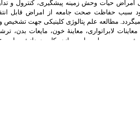
 امراض حیات وحش زمینه پیشگیری، کنترول و تداوی
د سبب حفاظت صحت جامعه از امراض قابل انتقا
­گردد. مطالعه علم پتالوژی کلینیکی جهت تشخیص و ب
معاینات لابراتواری، معاینۀ خون، مایعات بدن، ترش
 بیوپسی را مهیا می­سازد. کاربرد دانش طب ع
شاره دارد و به طور فزاینده‌ای درگیر کسانی است که
و آزاد (بی­صاحب) سروکار دارند. اخلاق طبابت وترن
یک­های وترنری، تطبیق معیارات اخلاقی را در لابراتوار
 بسته­بندی مواد غذایی، مراکز کنترول و قرنطین س
وعاتی چون زیست شناسی، استرس، بیماری‌های عفون
ل با راهکارهای پیش‌گیری، تشخیص و تداوی بیمار
العه قرار می‌گیرد.
نوان یک دیپارتمنت معیاری، برای تامین رهبریت یعنی