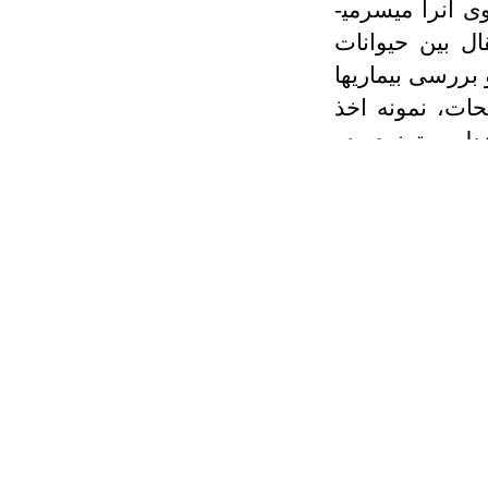
 آنرا میسرمی­
ل بین حیوانات
ررسی بیماری­ها
حات، نمونه اخذ
دلی وترنری در
 با حیوانات در
ری بر علاوه از
ها، کشتارگاه­ها،
رحدی را نیز به
ی و غیر عفونی
ی‌های و مشکلات
 تربیه و پیشکش