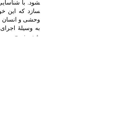
شود. با شناسایی
سازد که این خو
وحشی و انسان می
به وسیلۀ اجرای 
شده نسج به روش
موضوعات حقوقی ا
بند (صاحب­دار) 
شفاخانه­ها و کلین
شرکت­های پروسس،
عهده دارد. موض
ماهی و زنبور عس
صحی آن‌هامورد مط
دیدگاه (
vision
)
شناخته شدن به ع