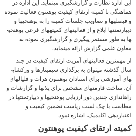
این اداره نظارت و گزارش­گیری مینماید. این اداره در
هماهنگی با کمیته ارتقای کیفیت پوهنتون فعالیت نموده
و فیصله­ها و تصاویب جلسات کمیته را به پوهنحی­ها و
دیپارتمنت­ها ابلاغ و از فعالیت­های کمیته­های فرعی پوهنحی­
ها به طور مستمر پیگیری و گزارش­گیری نموده به
معاون علمی گزارش ارائه مینماید.
از مهمترین فعالیت­های آمریت ارتقای کیفیت در چند
سال گذشته میتوان به برگذاری سیمینارها و ورکشاپ­
های آموزشی برای استادان پوهنتون هرات و فلیال­های
آن، ساخت فارمت­های مشخص برای پلان­ها و گزارشات و
راه­اندازی چندین دور ارزیابی پوهنحی­ها و دیپارتمنت­ها در
مطابقت با چک لست ریاست تضمین کیفیت و
اعتباردهی اکادمیک، اشاره نمود.
کمیته ارتقای کیفیت پوهنتون