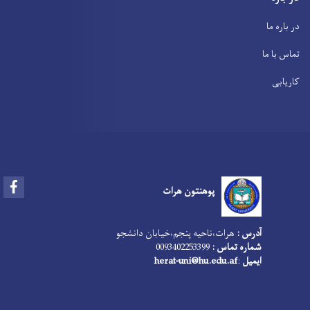
در باره ما
تماس با ما
کاریابی
Facebook
پوهنتون هرات
آدرس :
هرات،‌ناحیه پنجم،‌خیابان دانشجو
0093402253399
شماره تماس :
herat-uni@hu.edu.af
:
ایمیل